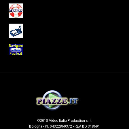
©2018 Video Italia Production s.r.l.
Bologna - P.I. 04322860372 - REA BO 318691