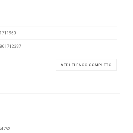
61711960
 0861712387
VEDI ELENCO COMPLETO
754753