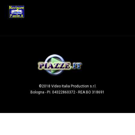
©2018 Video Italia Production s.r.l.
Bologna - P.I. 04322860372 - REA BO 318691