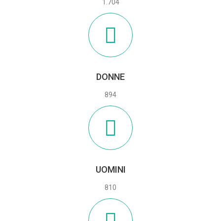
1.704
DONNE
894
UOMINI
810