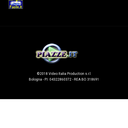
©2018 Video Italia Production s.r.l.
Bologna - P.I. 04322860372 - REA BO 318691