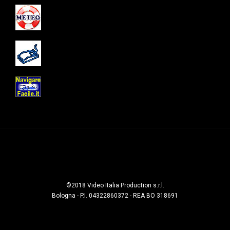
©2018 Video Italia Production s.r.l.
Bologna - P.I. 04322860372 - REA BO 318691