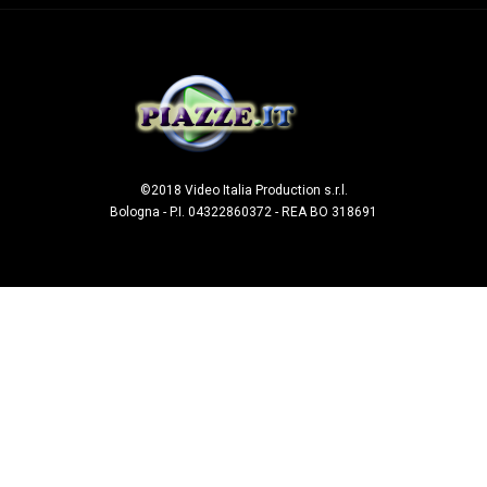
©2018 Video Italia Production s.r.l.
Bologna - P.I. 04322860372 - REA BO 318691