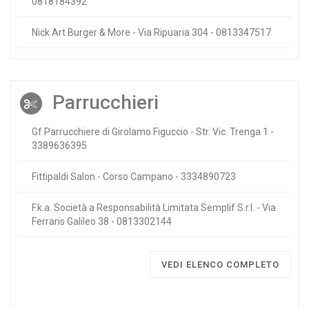
0818184392
Nick Art Burger & More - Via Ripuaria 304 - 0813347517
Parrucchieri
Gf Parrucchiere di Girolamo Figuccio - Str. Vic. Trenga 1 -
3389636395
Fittipaldi Salon - Corso Campano - 3334890723
F.k.a. Società a Responsabilità Limitata Semplif S.r.l. - Via
Ferraris Galileo 38 - 0813302144
VEDI ELENCO COMPLETO