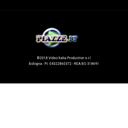
©2018 Video Italia Production s.r.l.
Bologna - P.I. 04322860372 - REA BO 318691