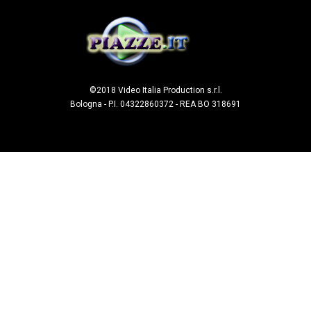
©2018 Video Italia Production s.r.l.
Bologna - P.I. 04322860372 - REA BO 318691