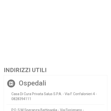
INDIRIZZI UTILI
Ospedali
Casa Di Cura Privata Salus S.P.A. - Via F. Confalonieri 4 -
0828394111
P.O. S.M.Speranza Battipaglia - Via Fiorignano -