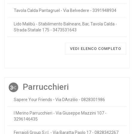
Tavola Calda Pantagruel - Via Belvedere - 3391948934
Lido Malibù - Stabilimento Balneare, Bar, Tavola Calda -
Strada Statale 175 - 3473531643
VEDI ELENCO COMPLETO
Parrucchieri
Sapere Your Friends - Via DAnzilio - 0828301986
I Merino Parrucchieri - Via Giuseppe Mazzini 107 -
3296146435
Ferraioli Group S.r.l. - Via Baratta Paolo 17 - 0828342267