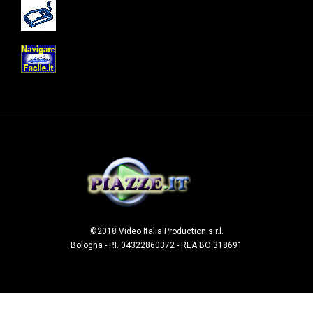
©2018 Video Italia Production s.r.l.
Bologna - P.I. 04322860372 - REA BO 318691