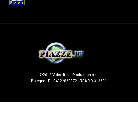
©2018 Video Italia Production s.r.l.
Bologna - P.I. 04322860372 - REA BO 318691