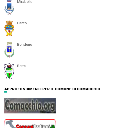
Mirabello
Cento
Bondeno
Berra
APPROFONDIMENTI PER IL COMUNE DI COMACCHIO