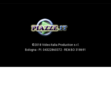
©2018 Video Italia Production s.r.l.
Bologna - P.I. 04322860372 - REA BO 318691