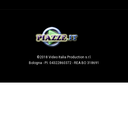
©2018 Video Italia Production s.r.l.
Bologna - P.I. 04322860372 - REA BO 318691