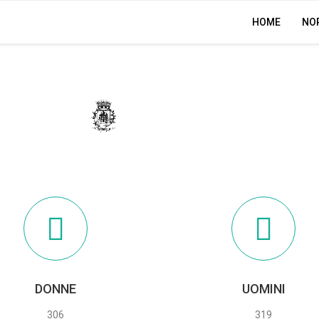
HOME
NO
APRICALE
DONNE
UOMINI
306
319