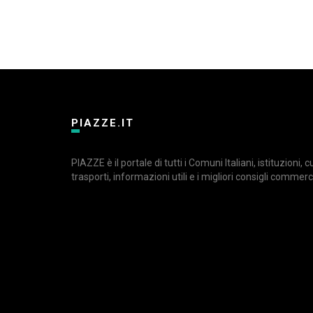
PIAZZE.IT
PIAZZE è il portale di tutti i Comuni Italiani, istituzioni, 
trasporti, informazioni utili e i migliori consigli commerci