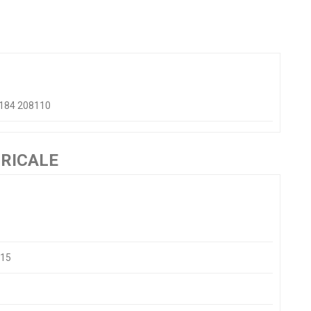
 0184 208110
PRICALE
315