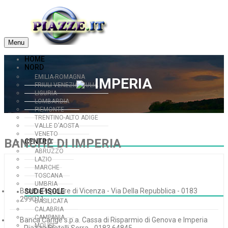
Menu
HOME
NORD
EMILIA-ROMAGNA
IMPERIA
FRIULI-VENEZIA GIULIA
LIGURIA
LOMBARDIA
PIEMONTE
TRENTINO-ALTO ADIGE
VALLE D'AOSTA
VENETO
BANCHE DI IMPERIA
CENTRO
ABRUZZO
LAZIO
MARCHE
TOSCANA
UMBRIA
Banca Popolare di Vicenza - Via Della Repubblica - 0183
SUD E ISOLE
299011
BASILICATA
CALABRIA
CAMPANIA
Banca Carige s.p.a. Cassa di Risparmio di Genova e Imperia
MOLISE