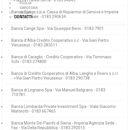
- Piazza Fratelli Serra - 0183 64845
PUGLIA
SARDEGNA
Banca Carige s.p.a. Cassa di Risparmio di Genova e Imperia
SICILIA
- Via Nazionale - 0183 290634
CONTATTI
Banca Carige Spa - Via Giuseppe Berio - 0183 7901
Banca d''Alba Credito Cooperativo s.c - Via Gian Pietro
Vieusseux - 0183 283511
Banca di Caraglio - Credito Cooperativo - Via Tommaso
Schi - 0183 274800
Banca di Credito Cooperativo di Alba, Langhe e Roero s.c.r.l.
- >Via Gian Pietro Vieusseux - 0183 290738
Banca di Legnano Spa - Via Manuel Belgrano - 0183
710781
Banca Lombarda Private Investment Spa - Viale Giacomo
Matteotti - 0183 667465
Banca Monte Dei Paschi di Siena - Imperia Agenzia Sede -
Fax - Via Della Repubblica - 0183 292015