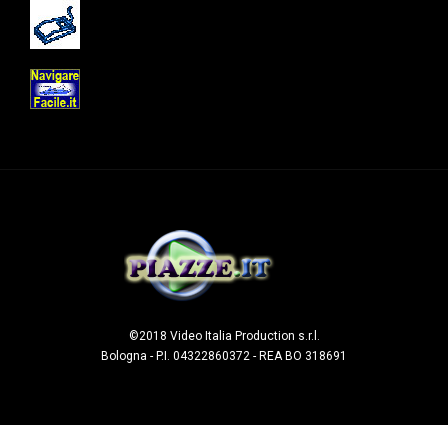
©2018 Video Italia Production s.r.l.
Bologna - P.I. 04322860372 - REA BO 318691