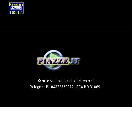
©2018 Video Italia Production s.r.l.
Bologna - P.I. 04322860372 - REA BO 318691