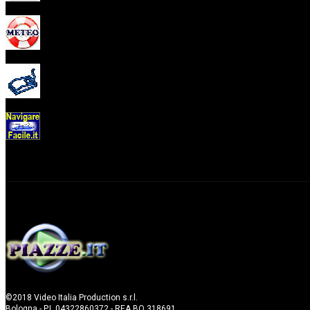
©2018 Video Italia Production s.r.l.
Bologna - P.I. 04322860372 - REA BO 318691