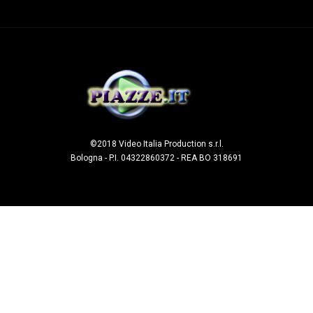
©2018 Video Italia Production s.r.l.
Bologna - P.I. 04322860372 - REA BO 318691