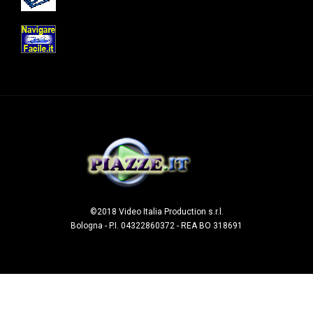
©2018 Video Italia Production s.r.l.
Bologna - P.I. 04322860372 - REA BO 318691