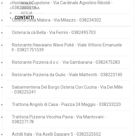
Hostaria il Cupolone - Via Cardinale Agostino Riboldi -
PUGLIA
0382303519
SARDEGNA
SICILIA
CONTATTI
Osteria Della Malora - Via Milazzo - 038234302
Osteria la cà Bella - Via Ferrini - 0382495703
Ristorante Hawaiano Wave Pokè - Viale Vittorio Emanuele
II - 03821751539
Ristorante Pizzeria d.o.c. - Via Gambarana - 0382475283
Ristorante Pizzeria da Giulio - Viale Matteotti - 038223140
Salsamenteria Del Borgo Osteria Con Cucina - Via Dei Mille
- 038225241
Trattoria Angolo di Casa - Piazza 24 Maggio - 038233220
Trattoria Pizzeria Vecchia Pavia - Via Mantovani -
038227178
Achilli Itala - Via Aselli Gaspare 5 - 0382525502