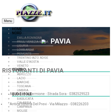
Menu
HOME
NORD
EMILIA-ROMAGNA
PAVIA
FRIULI-VENEZIA GIULIA
LIGURIA
LOMBARDIA
PIEMONTE
TRENTINO-ALTO ADIGE
VALLE D'AOSTA
VENETO
RISTORANTI DI PAVIA
CENTRO
ABRUZZO
LAZIO
MARCHE
TOSCANA
UMBRIA
Agriturismo Hermione - Strada Sora - 0382529523
SUD E ISOLE
BASILICATA
CALABRIA
Antica Osteria Del Previ - Via Milazzo - 038226203
CAMPANIA
MOLISE