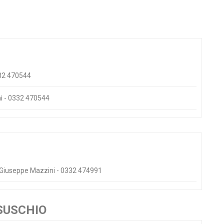
332 470544
ni - 0332 470544
a Giuseppe Mazzini - 0332 474991
SUSCHIO