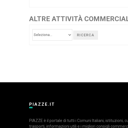
ALTRE ATTIVITÀ COMMERCIALI
RICERCA
PIAZZE.IT
PIAZZE è il portale di tutti i Comuni Italiani, istituzioni, 
trasporti, informazioni utili e i migliori consigli commerci