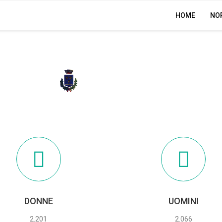
HOME
NO
BISUSCHIO
DONNE
UOMINI
2.201
2.066