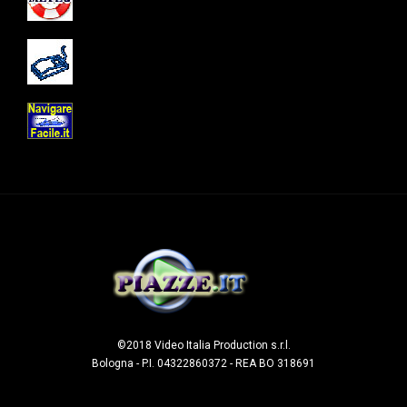
©2018 Video Italia Production s.r.l.
Bologna - P.I. 04322860372 - REA BO 318691