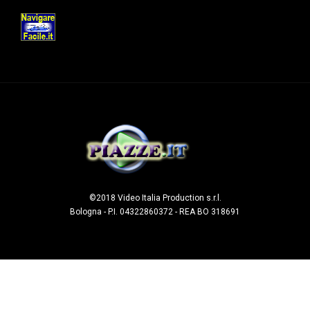
©2018 Video Italia Production s.r.l.
Bologna - P.I. 04322860372 - REA BO 318691