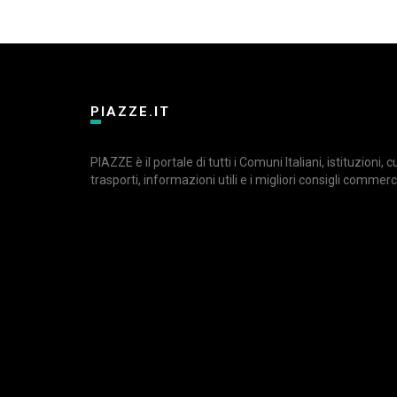
PIAZZE.IT
PIAZZE è il portale di tutti i Comuni Italiani, istituzioni, 
trasporti, informazioni utili e i migliori consigli commerci