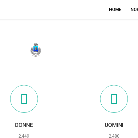
HOME
NO
BORGO TICINO
DONNE
UOMINI
2.449
2.480