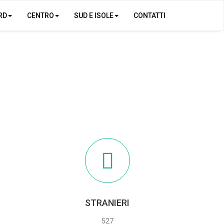
RD
CENTRO
SUD E ISOLE
CONTATTI
STRANIERI
527