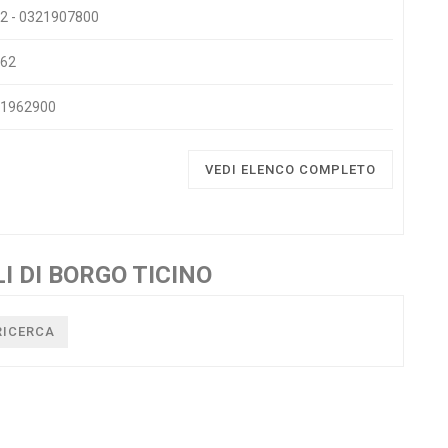
 72 - 0321907800
162
321962900
VEDI ELENCO COMPLETO
 DI BORGO TICINO
RICERCA