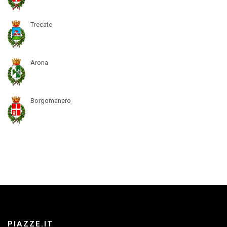
Trecate
Arona
Borgomanero
PIAZZE.IT