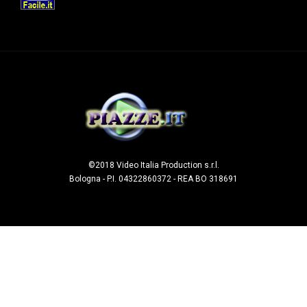
©2018 Video Italia Production s.r.l.
Bologna - P.I. 04322860372 - REA BO 318691