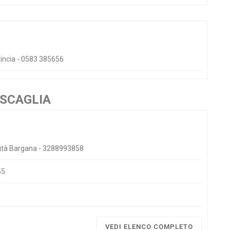
vincia - 0583 385656
ESCAGLIA
lità Bargana - 3288993858
55
VEDI ELENCO COMPLETO