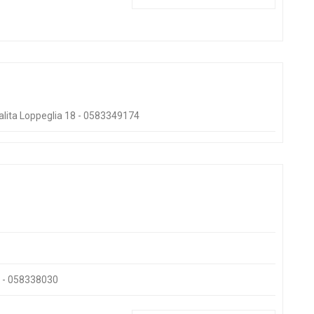
ocalita Loppeglia 18 - 0583349174
re - 058338030