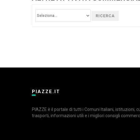
RICERCA
PIAZZE.IT
PIAZZE è il portale di tutti i Comuni Italiani, istituzioni, 
trasporti, informazioni utili e i migliori consigli commerci