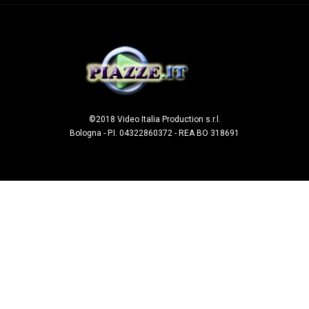
©2018 Video Italia Production s.r.l.
Bologna - P.I. 04322860372 - REA BO 318691