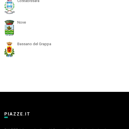
Costabissara
Nove
Bassano del Grappa
PIAZZE.IT