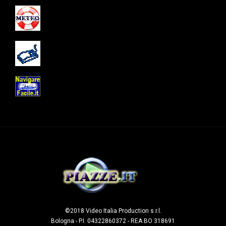
©2018 Video Italia Production s.r.l.
Bologna - P.I. 04322860372 - REA BO 318691