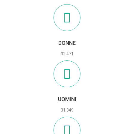
DONNE
32.471
UOMINI
31.349