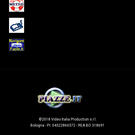
©2018 Video Italia Production s.r.l.
Bologna - P.I. 04322860372 - REA BO 318691