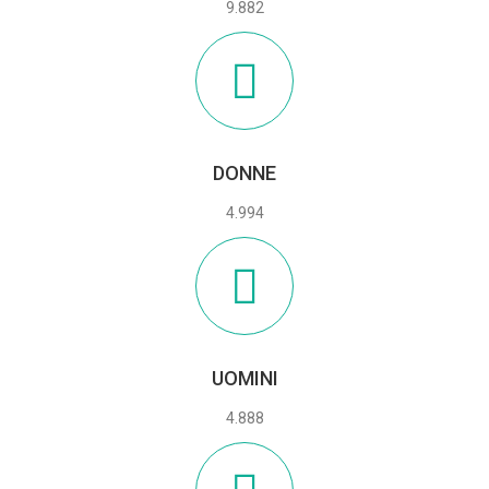
9.882
DONNE
4.994
UOMINI
4.888