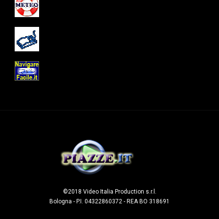
©2018 Video Italia Production s.r.l.
Bologna - P.I. 04322860372 - REA BO 318691