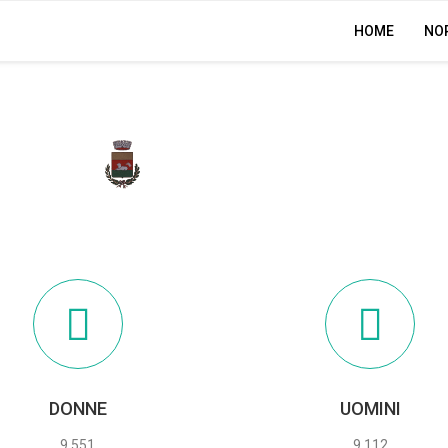
HOME
NO
CASAVATORE
DONNE
UOMINI
9.551
9.112