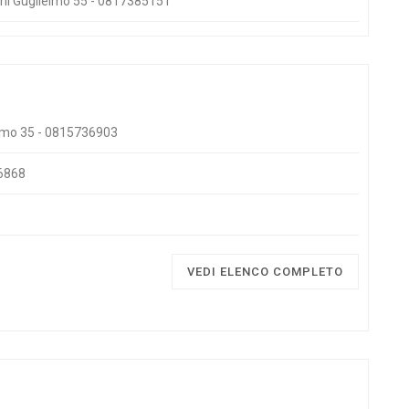
coni Guglielmo 55 - 0817385151
ielmo 35 - 0815736903
36868
VEDI ELENCO COMPLETO