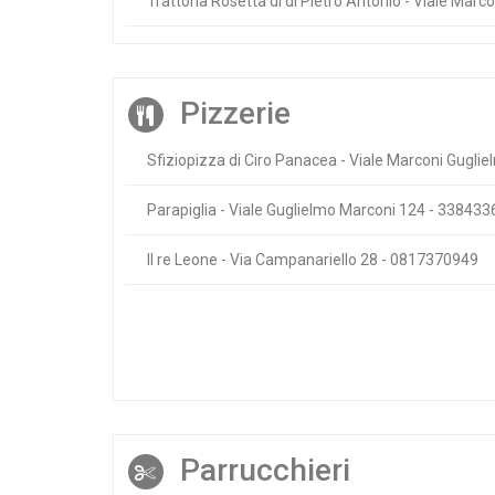
Trattoria Rosetta di di Pietro Antonio - Viale Mar
Pizzerie
Sfiziopizza di Ciro Panacea - Viale Marconi Gugl
Parapiglia - Viale Guglielmo Marconi 124 - 33843
Il re Leone - Via Campanariello 28 - 0817370949
Parrucchieri