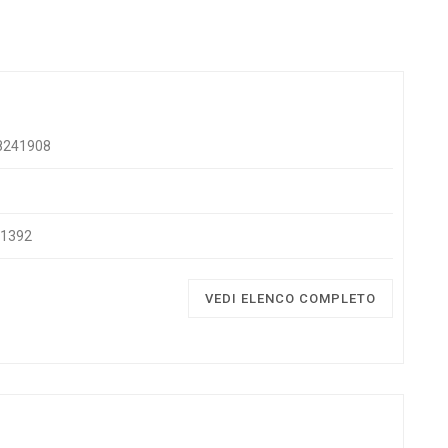
 8241908
41392
VEDI ELENCO COMPLETO