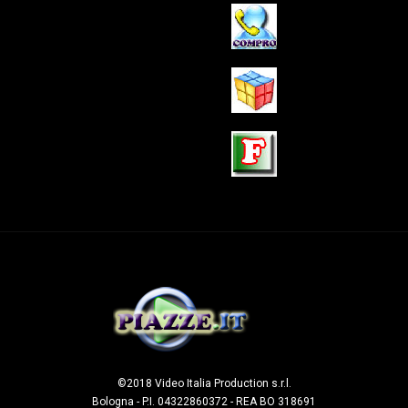
©2018 Video Italia Production s.r.l.
Bologna - P.I. 04322860372 - REA BO 318691