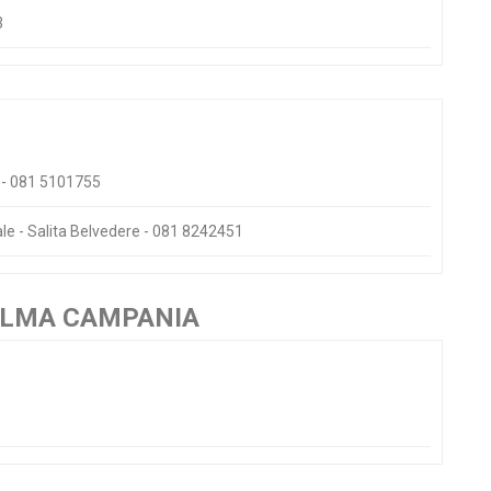
3
i - 081 5101755
le - Salita Belvedere - 081 8242451
PALMA CAMPANIA