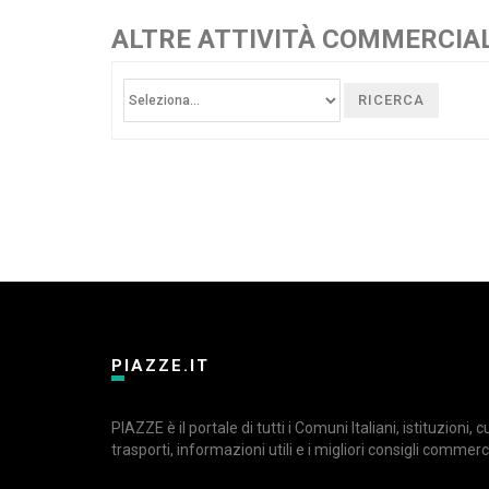
ALTRE ATTIVITÀ COMMERCIAL
RICERCA
PIAZZE.IT
PIAZZE è il portale di tutti i Comuni Italiani, istituzioni, 
trasporti, informazioni utili e i migliori consigli commerci