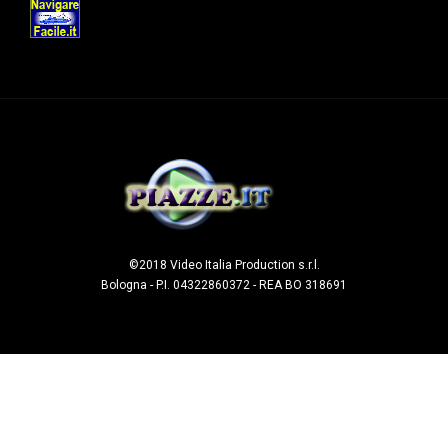
©2018 Video Italia Production s.r.l.
Bologna - P.I. 04322860372 - REA BO 318691