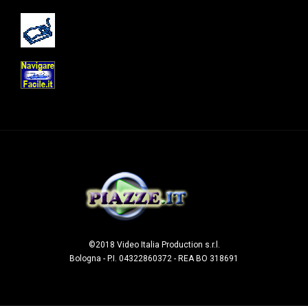
©2018 Video Italia Production s.r.l.
Bologna - P.I. 04322860372 - REA BO 318691