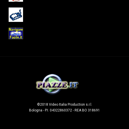
©2018 Video Italia Production s.r.l.
Bologna - P.I. 04322860372 - REA BO 318691