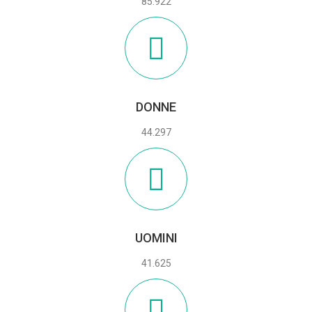
85.922
DONNE
44.297
UOMINI
41.625